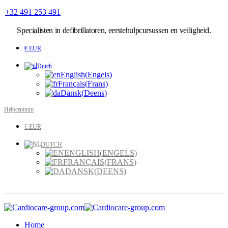
+32 491 253 491
Specialisten
in defibrillatoren, eerstehulpcursussen en veiligheid.
€ EUR
Dutch
English
(
Engels
)
Français
(
Frans
)
Dansk
(
Deens
)
Helpcentrum
€ EUR
DUTCH
ENGLISH
(
ENGELS
)
FRANÇAIS
(
FRANS
)
DANSK
(
DEENS
)
Home