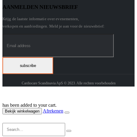
AANMELDEN NIEUWSBRIEF
Krijg de laatste informatie over evenementen,
verkopen en aanbiedingen. Meld je aan voor de nieuwsbrief:
Cardiocare Scandinavia ApS © 2023. Alle rechten voorbehouden
has been added to your cart.
Afrekenen
Bekijk winkelwagen