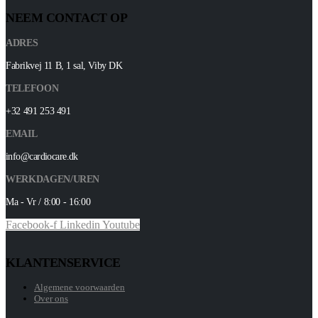
NEEM CONTACT OP
ADRES
Fabrikvej 11 B, 1 sal, Viby DK
TELEFOON
+32 491 253 491
EMAIL
info@cardiocare.dk
WERKDAGEN/UREN
Ma - Vr / 8:00 - 16:00
Facebook-f
Linkedin
Youtube
KLANTENSERVICE
Algemene voorwaarden
Over ons