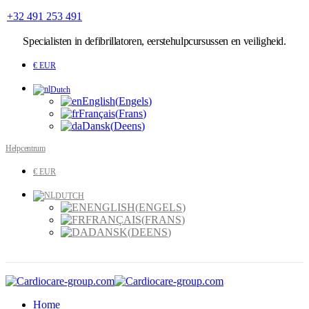
+32 491 253 491
Specialisten
in defibrillatoren, eerstehulpcursussen en veiligheid.
€ EUR
Dutch
English
(
Engels
)
Français
(
Frans
)
Dansk
(
Deens
)
Helpcentrum
€ EUR
DUTCH
ENGLISH
(
ENGELS
)
FRANÇAIS
(
FRANS
)
DANSK
(
DEENS
)
Home