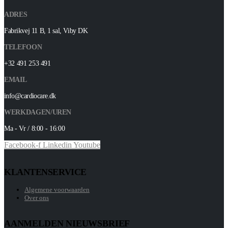
ADRES
Fabrikvej 11 B, 1 sal, Viby DK
TELEFOON
+32 491 253 491
EMAIL
info@cardiocare.dk
WERKDAGEN/UREN
Ma - Vr / 8:00 - 16:00
Facebook-f
Linkedin
Youtube
KLANTENSERVICE
Algemene voorwaarden
Over ons
AANMELDEN NIEUWSBRIEF