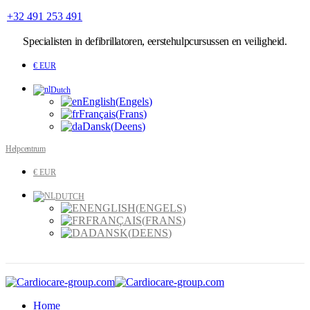
+32 491 253 491
Specialisten
in defibrillatoren, eerstehulpcursussen en veiligheid.
€ EUR
Dutch
English
(
Engels
)
Français
(
Frans
)
Dansk
(
Deens
)
Helpcentrum
€ EUR
DUTCH
ENGLISH
(
ENGELS
)
FRANÇAIS
(
FRANS
)
DANSK
(
DEENS
)
Home