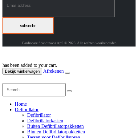
Cardiocare Scandinavia ApS © 2023. Alle rechten voorbehouden
has been added to your cart.
Afrekenen
Bekijk winkelwagen
Home
Defibrillator
Defibrillator
Defibrillatorkasten
Buiten Defibrillatorpakketten
Binnen Defibrillatorpakketten
Tassen voor Defibrillatoren