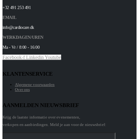
+32 491 253 491
EMAIL
info@cardiocare.dk
WERKDAGEN/UREN
Ma - Vr / 8:00 - 16:00
Facebook-f
Linkedin
Youtube
KLANTENSERVICE
Algemene voorwaarden
Over ons
AANMELDEN NIEUWSBRIEF
Krijg de laatste informatie over evenementen,
verkopen en aanbiedingen. Meld je aan voor de nieuwsbrief: