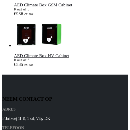
AED Climate Box GSM Cabinet
0
out of 5
€
936
ex. tax
AED Climate Box HV Cabinet
0
out of 5
€
535
ex. tax
NEEM CONTACT OP
ADRES
Fabrikvej 11 B, 1 sal, Viby DK
TELEFOON