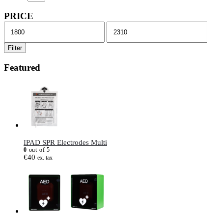
PRICE
Min.
Max.
prijs
prijs
Filter
Featured
IPAD SPR Electrodes Multi
0
out of 5
€
40
ex. tax